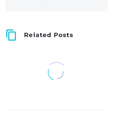
Related Posts
Simple Blog Post (Demo)
Lorem ipsum dolor sit
0
18 Jun 2019