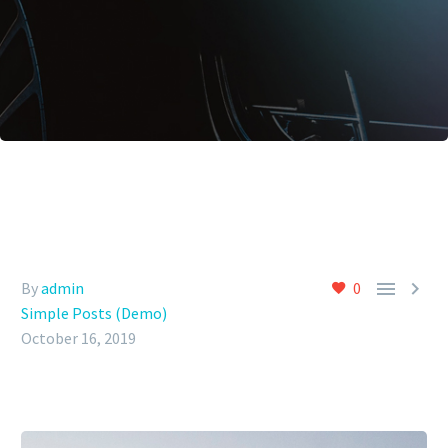


By
admin
0
Simple Posts (Demo)
October 16, 2019