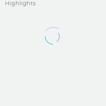
Highlights
Simple
Blog
Post
(Demo)
May 21, 2019
Simple Blog Post (Demo)
Highlights (Demo)