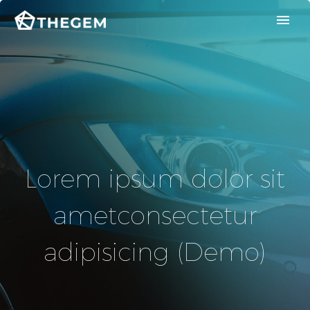
Lorem ipsum dolor sit
ametconsectetur
adipisicing (Demo)