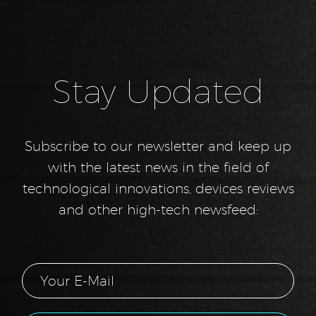
aliqua. Ut enim ad mini
Review (Demo)
veniam, quis nostrud
0
Lorem ipsum dolor sit
24 Oct 2019
ametcon sectetur
adipisicing elit, sed
Stay Updated
doiusmod tempor incidi
labore et dolore. agna
aliqua. Ut enim ad mini
veniam, quis nostrud
Subscribe to our newsletter and keep up
with the latest news in the field of
technological innovations, devices reviews
and other high-tech newsfeed: