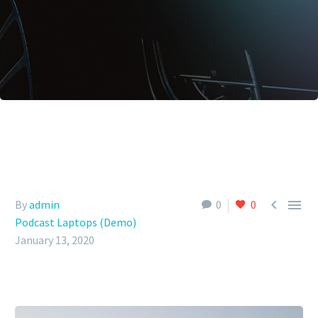


By
admin
0
0
Podcast Laptops (Demo)
January 13, 2020