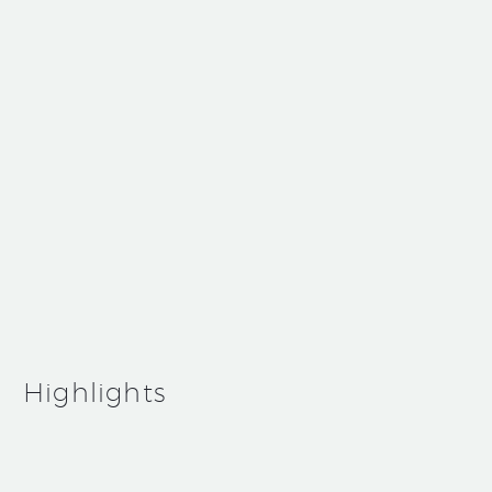
May 13, 2019
Medium Blog Post (Demo)
Reviews (Demo)
Highlights
Simple
Blog