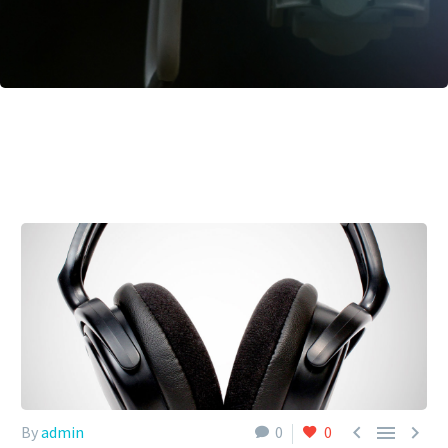



By
admin
0
0