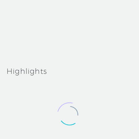
May 13, 2019
Medium Blog Post (Demo)
Reviews (Demo)
Highlights
Simple
Blog
Post
(Demo)