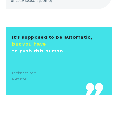
of 2019 Season (Demo)
It’s supposed to be automatic,
but you have
to push this button
Friedrich Wilhelm
Nietzsche
