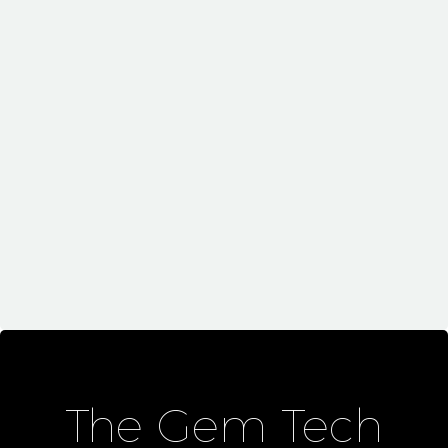
May 20, 2019
Simple Blog Post (Demo)
Highlights (Demo)
The Gem Tech