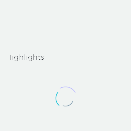
May 13, 2019
Medium Blog Post (Demo)
Reviews (Demo)
Highlights
Simple
Blog
Post
(Demo)