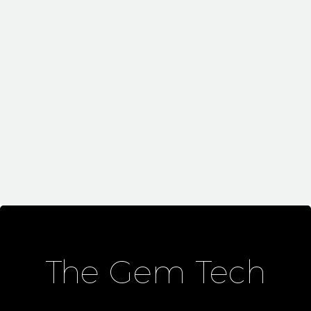
May 20, 2019
Simple Blog Post (Demo)
Highlights (Demo)
The Gem Tech