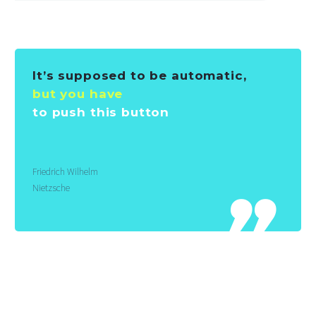
It’s supposed to be automatic,
but you have
to push this button
Friedrich Wilhelm
Nietzsche
