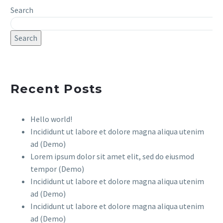
aliqua. Ut enim ad mini
ametcon sectetur
Lorem ipsum dolor sit
Search
veniam, quis nostrud
adipisicing elit, sed
ametconsectetur
0
doiusmod tempor incidi
adipisicing elit (Demo)
19 May 2019
Search
labore et dolore. agna
Lorem ipsum dolor sit
Medium Blog Post
aliqua. Ut enim ad mini
ametcon sectetur
(Demo)
0
0
veniam, quis nostrud
adipisicing elit, sed
13 Jan 2020
doiusmod tempor incidi
Recent Posts
labore et dolore. agna
aliqua. Ut enim ad mini
veniam, quis nostrud
Hello world!
Incididunt ut labore et dolore magna aliqua utenim
ad (Demo)
Lorem ipsum dolor sit amet elit, sed do eiusmod
tempor (Demo)
Incididunt ut labore et dolore magna aliqua utenim
ad (Demo)
Incididunt ut labore et dolore magna aliqua utenim
ad (Demo)