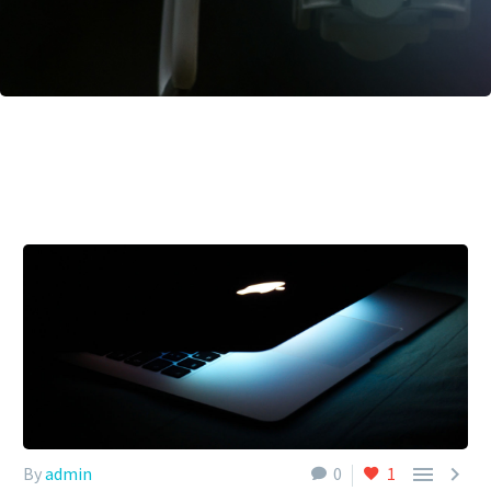


By
admin
0
1