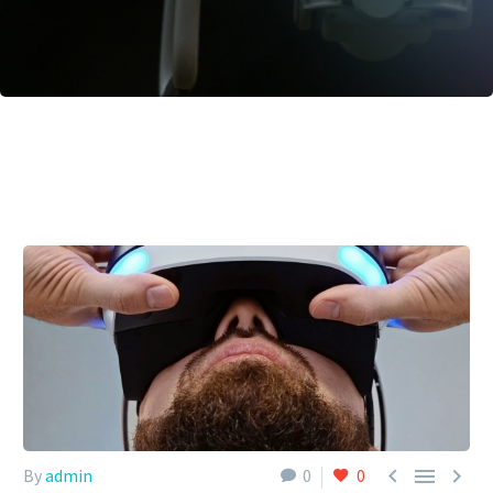



By
admin
0
0