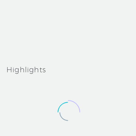
May 13, 2019
Medium Blog Post (Demo)
Reviews (Demo)
Highlights
Simple
Blog
Post
(Demo)