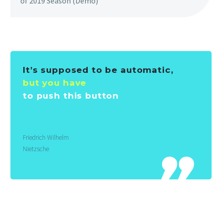
of 2019 Season (Demo)
It’s supposed to be automatic,
but you have
to push this button
Friedrich Wilhelm
Nietzsche
