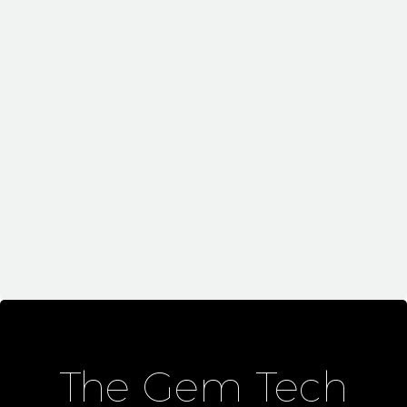
May 20, 2019
Simple Blog Post (Demo)
Highlights (Demo)
The Gem Tech